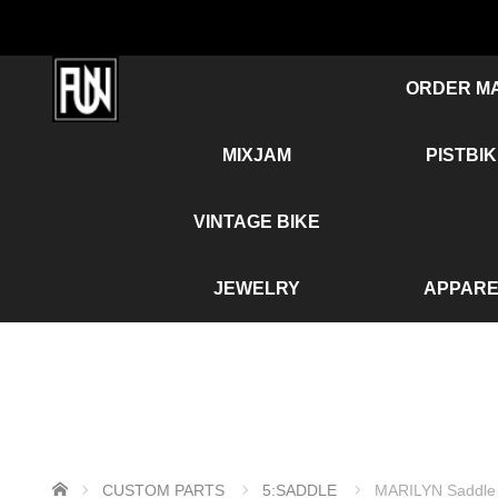
ORDER M
MIXJAM
PISTBI
VINTAGE BIKE
JEWELRY
APPARE
ホーム
CUSTOM PARTS
5:SADDLE
MARILYN Saddle